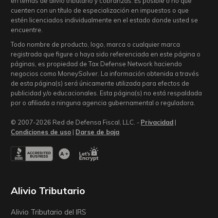
en temas de alivio tributario y cobranzas. Es posible o no que
cuenten con un título de especialización en impuestos o que
estén licenciados individualmente en el estado donde usted se
encuentre.
Todo nombre de producto, logo, marca o cualquier marca
registrada que figure o haya sido referenciada en este página o
páginas, es propiedad de Tax Defense Network haciendo
negocios como MoneySolver. La información obtenida a través
de esta página(s) será únicamente utilizada para efectos de
publicidad y/o educacionales. Esta página(s) no está respaldada
por o afiliada a ninguna agencia gubernamental o reguladora.
© 2007-2026 Red de Defensa Fiscal, LLC. -
Privacidad
|
Condiciones de uso
|
Darse de baja
Alivio Tributario
Alivio Tributario del IRS