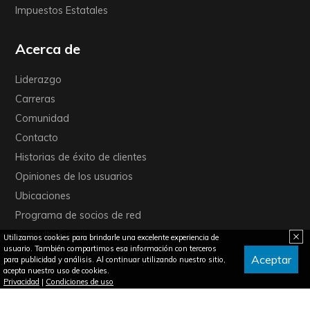
Impuestos Estatales
Acerca de
Liderazgo
Carreras
Comunidad
Contacto
Historias de éxito de clientes
Opiniones de los usuarios
Ubicaciones
Programa de socios de red
Consulta Fiscal
Utilizamos cookies para brindarle una excelente experiencia de
usuario. También compartimos esa información con terceros
Aceptar
para publicidad y análisis. Al continuar utilizando nuestro sitio,
acepta nuestro uso de cookies.
Privacidad
|
Condiciones de uso