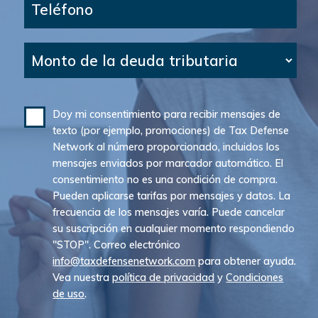
Teléfono
Monto de la deuda tributaria
Doy mi consentimiento para recibir mensajes de
texto (por ejemplo, promociones) de Tax Defense
Network al número proporcionado, incluidos los
mensajes enviados por marcador automático. El
consentimiento no es una condición de compra.
Pueden aplicarse tarifas por mensajes y datos. La
frecuencia de los mensajes varía. Puede cancelar
su suscripción en cualquier momento respondiendo
"STOP". Correo electrónico
info@taxdefensenetwork.com
para obtener ayuda.
Vea nuestra
política de privacidad
y
Condiciones
de uso
.