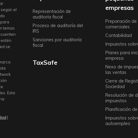
ar
empresas
 según el
Representación de
ado
auditoría fiscal
Preparación de
a para
Proceso de auditoría del
comerciales
en temas
IRS
e cuenten
Contabilidad
Sanciones por auditoría
e estén
Impuestos sobr
fiscal
ted se
Planes para inic
empresa
TaxSafe
 marca
Nexo de impues
este
las ventas
etwork
ción
Cierre de Regis
Sociedad
te
les. Esta
Resolución de 
una
impuestos
Planificación d
idad
|
Impuestos sobre
autoempleo