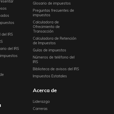
resentar
Glosario de impuestos
osos
Preguntas frecuentes de
impuestos
sados
Calculadora de
mpuestos
Ofrecimiento de
Transacción
 del IRS
Calculadora de Retención
RS
de Impuestos
rio del IRS
Guías de impuestos
 impuestos
Números de teléfono del
IRS
Biblioteca de avisos del IRS
de
Impuestos Estatales
Acerca de
Liderazgo
a
Carreras