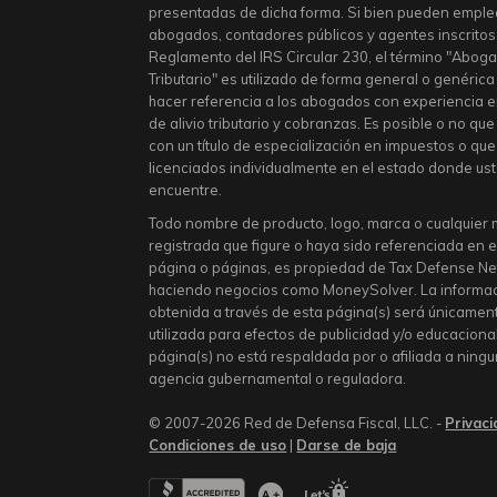
presentadas de dicha forma. Si bien pueden emple
abogados, contadores públicos y agentes inscritos
Reglamento del IRS Circular 230, el término "Abog
Tributario" es utilizado de forma general o genéric
hacer referencia a los abogados con experiencia 
de alivio tributario y cobranzas. Es posible o no qu
con un título de especialización en impuestos o qu
licenciados individualmente en el estado donde us
encuentre.
Todo nombre de producto, logo, marca o cualquier
registrada que figure o haya sido referenciada en 
página o páginas, es propiedad de Tax Defense N
haciendo negocios como MoneySolver. La informa
obtenida a través de esta página(s) será únicamen
utilizada para efectos de publicidad y/o educaciona
página(s) no está respaldada por o afiliada a ning
agencia gubernamental o reguladora.
© 2007-2026 Red de Defensa Fiscal, LLC. -
Privac
Condiciones de uso
|
Darse de baja