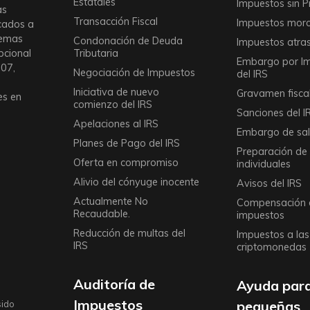
Estatales
Impuestos sin P
as
Transacción Fiscal
Impuestos mor
icados a
lemas
Condonación de Deuda
Impuestos atra
Tributaria
epcional
Embargo por I
007,
Negociación de Impuestos
del IRS
Iniciativa de nuevo
Gravamen fiscal
es en
comienzo del IRS
Sanciones del I
Apelaciones al IRS
Embargo de sala
Planes de Pago del IRS
Preparación de
Oferta en compromiso
individuales
Alivio del cónyuge inocente
Avisos del IRS
Actualmente No
Compensación 
Recaudable.
impuestos
Reducción de multas del
Impuestos a las
IRS
criptomonedas
Auditoría de
Ayuda par
Impuestos
pequeñas
sido