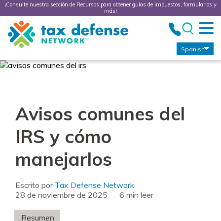
¡Consulte nuestra sección de Recursos para obtener guías de impuestos, formularios y
más!
Tax
Defense
Network
Spanish
Avisos comunes del
IRS y cómo
manejarlos
Escrito por
Tax Defense Network
28 de noviembre de 2025
leer
Resumen