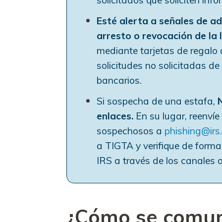
solicitados que soliciten inf
Esté alerta a señales de a
arresto o revocación de la 
mediante tarjetas de regalo 
solicitudes no solicitadas d
bancarios.
Si sospecha de una estafa,
enlaces.
En su lugar, reenvíe
sospechosos a
phishing@irs
a TIGTA y verifique de forma
IRS a través de los canales o
¿Cómo se comuni