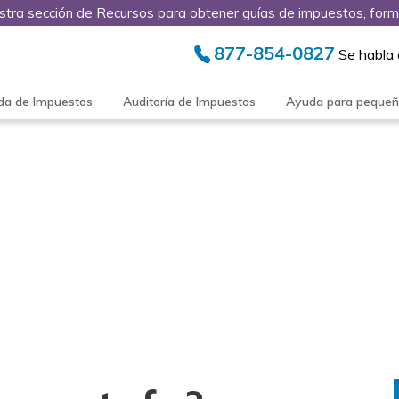
stra sección de Recursos para obtener guías de impuestos, form
877-854-0827
Se habla
da de Impuestos
Auditoría de Impuestos
Ayuda para peque