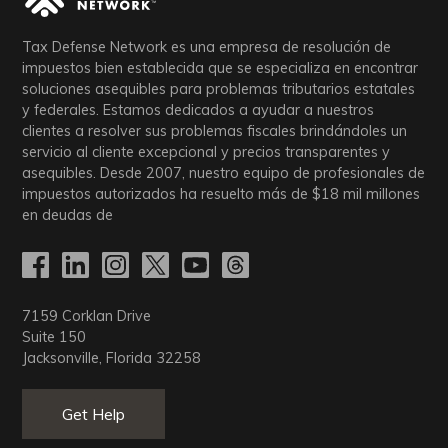
t
Tax Defense Network es una empresa de resolución de
s
impuestos bien establecida que se especializa en encontrar
soluciones asequibles para problemas tributarios estatales
p
y federales. Estamos dedicados a ayudar a nuestros
clientes a resolver sus problemas fiscales brindándoles un
servicio al cliente excepcional y precios transparentes y
a
asequibles. Desde 2007, nuestro equipo de profesionales de
impuestos autorizados ha resuelto más de
$18
mil millones
g
en deudas de
i
n
7159 Corklan Drive
a
Suite 150
Jacksonville, Florida 32258
t
Get Help
i