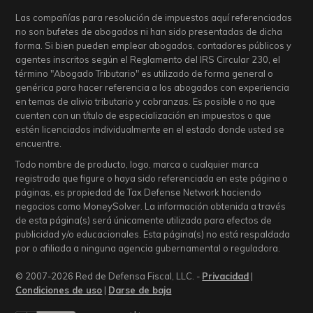
o
Las compañías para resolución de impuestos aquí referenciadas
no son bufetes de abogados ni han sido presentadas de dicha
n
forma. Si bien pueden emplear abogados, contadores públicos y
agentes inscritos según el Reglamento del IRS Circular 230, el
término "Abogado Tributario" es utilizado de forma general o
genérica para hacer referencia a los abogados con experiencia
en temas de alivio tributario y cobranzas. Es posible o no que
cuenten con un título de especialización en impuestos o que
estén licenciados individualmente en el estado donde usted se
encuentre.
Todo nombre de producto, logo, marca o cualquier marca
registrada que figure o haya sido referenciada en este página o
páginas, es propiedad de Tax Defense Network haciendo
negocios como MoneySolver. La información obtenida a través
de esta página(s) será únicamente utilizada para efectos de
publicidad y/o educacionales. Esta página(s) no está respaldada
por o afiliada a ninguna agencia gubernamental o reguladora.
© 2007-2026 Red de Defensa Fiscal, LLC. -
Privacidad
|
Condiciones de uso
|
Darse de baja