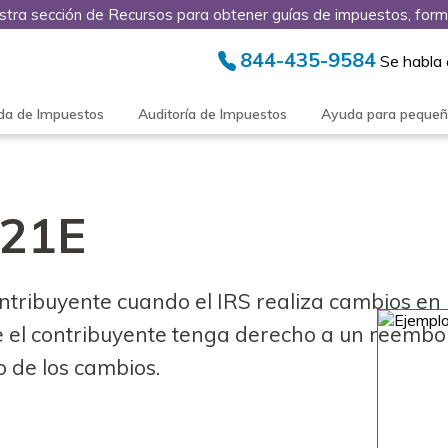
stra sección de Recursos para obtener guías de impuestos, form
844-435-9584
Se habla
da de Impuestos
Auditoría de Impuestos
Ayuda para peque
P21E
ontribuyente cuando el IRS realiza cambios e
ue el contribuyente tenga derecho a un reembo
 de los cambios.