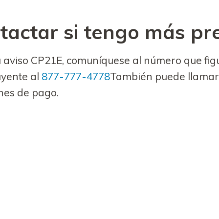
tactar si tengo más pr
su aviso CP21E, comuníquese al número que fi
uyente al
877-777-4778
También puede llamar
nes de pago.