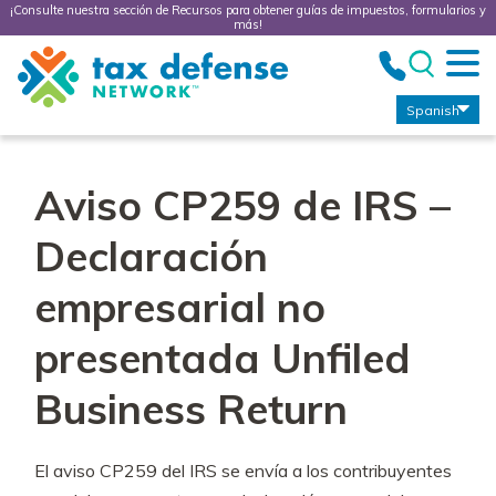
¡Consulte nuestra sección de Recursos para obtener guías de impuestos, formularios y
más!
Tax
Defense
Network
Spanish
Aviso CP259 de IRS –
Declaración
empresarial no
presentada Unfiled
Business Return
El aviso CP259 del IRS se envía a los contribuyentes