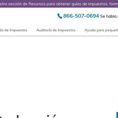
stra sección de Recursos para obtener guías de impuestos, form
866-507-0694
Se habla
da de Impuestos
Auditoría de Impuestos
Ayuda para peque