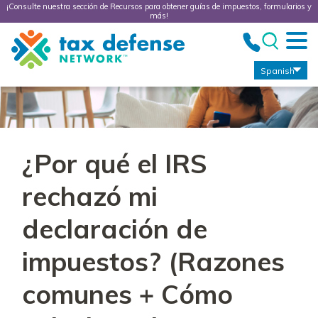
¡Consulte nuestra sección de Recursos para obtener guías de impuestos, formularios y
más!
Tax
Defense
Network
Spanish
¿Por qué el IRS
rechazó mi
declaración de
impuestos? (Razones
comunes + Cómo