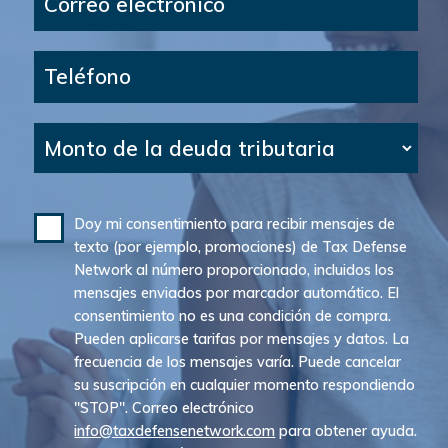
Correo electrónico
Teléfono
Monto de la deuda tributaria
Doy mi consentimiento para recibir mensajes de
texto (por ejemplo, promociones) de Tax Defense
Network al número proporcionado, incluidos los
mensajes enviados por marcador automático. El
consentimiento no es una condición de compra.
Pueden aplicarse tarifas por mensajes y datos. La
frecuencia de los mensajes varía. Puede cancelar
su suscripción en cualquier momento respondiendo
"STOP". Correo electrónico
info@taxdefensenetwork.com
para obtener ayuda.