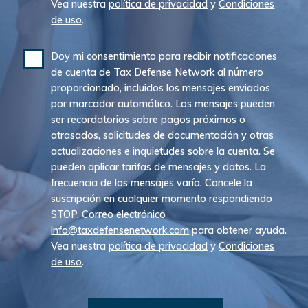
Vea nuestra
política de privacidad
y
Condiciones
de uso
.
Doy mi consentimiento para recibir notificaciones
de cuenta de Tax Defense Network al número
proporcionado, incluidos los mensajes enviados
por marcador automático. Los mensajes pueden
ser recordatorios sobre pagos próximos o
atrasados, solicitudes de documentación y otras
actualizaciones e inquietudes sobre la cuenta. Se
pueden aplicar tarifas de mensajes y datos. La
frecuencia de los mensajes varía. Cancele la
suscripción en cualquier momento respondiendo
STOP. Correo electrónico
info@taxdefensenetwork.com
para obtener ayuda.
Vea nuestra
política de privacidad
y
Condiciones
de uso
.