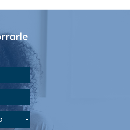
rrarle
a