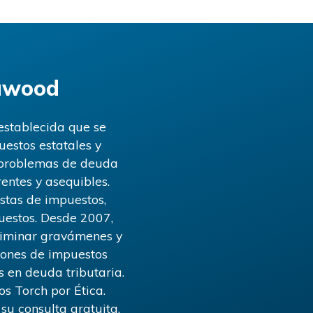
eawood
establecida que se
estos estatales y
s problemas de deuda
rentes y asequibles.
stas de impuestos,
uestos. Desde 2007,
eliminar gravámenes y
ciones de impuestos
s en deuda tributaria.
s Torch por Ética.
u consulta gratuita.