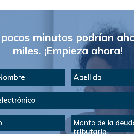
pocos minutos podrían aho
miles. ¡Empieza ahora!
 Nombre
Apellido
electrónico
o
Monto de la deud
tributaria