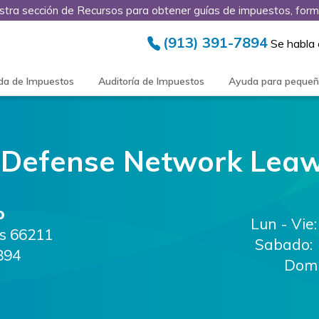
stra sección de Recursos para obtener guías de impuestos, form
(913) 391-7894
Se habla
da de Impuestos
Auditoría de Impuestos
Ayuda para peque
 Defense Network
Lea
o
Lun - Vie:
s
66211
Sabado:
894
Domi