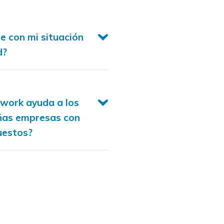
 con mi situación
d?
work ayuda a los
ñas empresas con
uestos?