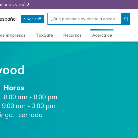
ularios y más!
Conduct
When
 español
Spanish
a
autocomplete
search
results
are
ñas empresas
TaxSafe
Recursos
Acerca de
available,
use
up
and
down
wood
arrows
to
review
Horas
and
enter
8:00 am - 8:00 pm
to
9:00 am - 3:00 pm
select.
ngo: cerrado