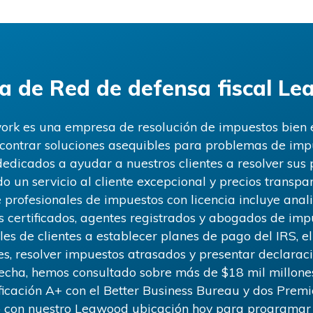
a de
Red de defensa fiscal L
rk es una empresa de resolución de impuestos bien 
ncontrar soluciones asequibles para problemas de impu
dedicados a ayudar a nuestros clientes a resolver su
o un servicio al cliente excepcional y precios transpa
 profesionales de impuestos con licencia incluye anali
s certificados, agentes registrados y abogados de imp
s de clientes a establecer planes de pago del IRS, 
s, resolver impuestos atrasados ​​y presentar declara
fecha, hemos consultado sobre más de
$18
mil millone
icación A+ con el Better Business Bureau y dos Premio
 con nuestro
Leawood
ubicación hoy para programar s