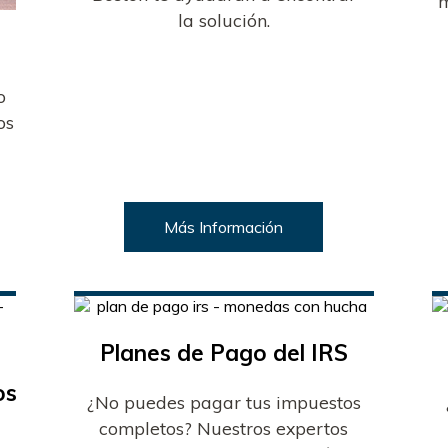
m
la solución.
o
os
a
Más Información
Planes de Pago del IRS
os
¿No puedes pagar tus impuestos
completos? Nuestros expertos