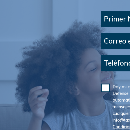
Primer
Correo 
Teléfon
Doy mi c
Defense 
automáti
mensajes
cualquie
info@ta
Condicio