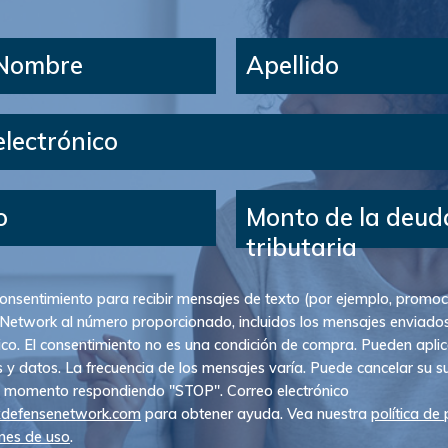
 Nombre
Apellido
electrónico
o
Monto de la deud
tributaria
onsentimiento para recibir mensajes de texto (por ejemplo, promo
Network al número proporcionado, incluidos los mensajes enviado
co. El consentimiento no es una condición de compra. Pueden aplica
 y datos. La frecuencia de los mensajes varía. Puede cancelar su su
r momento respondiendo "STOP". Correo electrónico
xdefensenetwork.com
para obtener ayuda. Vea nuestra
política de
nes de uso
.