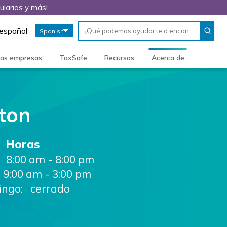
ularios y más!
Conduct
When
 español
Spanish
a
autocomplete
search
results
are
ñas empresas
TaxSafe
Recursos
Acerca de
available,
use
up
and
down
ton
arrows
to
review
Horas
and
enter
8:00 am - 8:00 pm
to
9:00 am - 3:00 pm
select.
ngo: cerrado