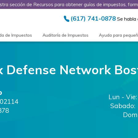
stra sección de Recursos para obtener guías de impuestos, form
(617) 741-0878
Se habla
da de Impuestos
Auditoría de Impuestos
Ayuda para peque
x Defense Network
Bos
o
Lun - Vie:
02114
Sabado:
878
Domi