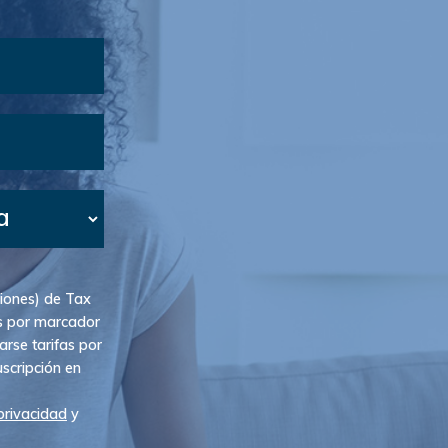
a
ciones) de Tax
s por marcador
rse tarifas por
scripción en
 privacidad
y