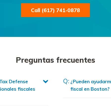
Call (617) 741-0878
Preguntas frecuentes
Tax Defense
¿Pueden ayudarme
onales fiscales
fiscal en Boston?