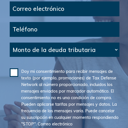
Correo electrónico
Teléfono
Monto de la deuda tributaria
Doy mi consentimiento para recibir mensajes de
texto (por ejemplo, promociones) de Tax Defense
Network al número proporcionado, incluidos los
mensajes enviados por marcador automático. El
consentimiento no es una condición de compra.
Pueden aplicarse tarifas por mensajes y datos. La
frecuencia de los mensajes varía. Puede cancelar
su suscripción en cualquier momento respondiendo
"STOP". Correo electrónico