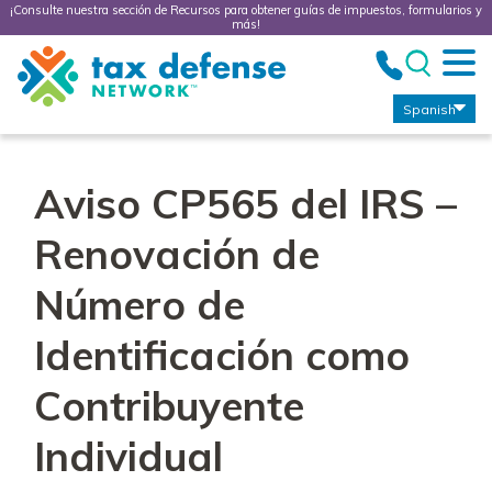
¡Consulte nuestra sección de Recursos para obtener guías de impuestos, formularios y
más!
Tax
Defense
Network
Spanish
Aviso CP565 del IRS –
Renovación de
Número de
Identificación como
Contribuyente
Individual