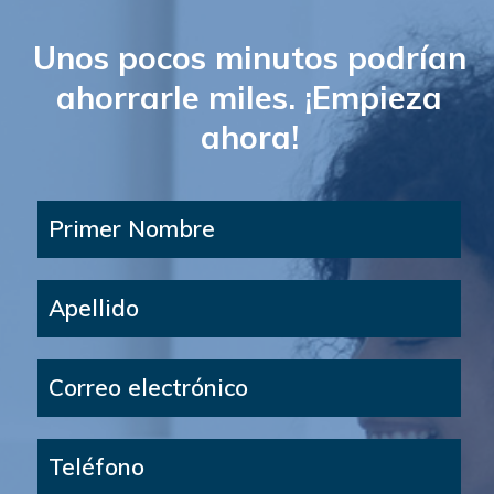
Unos pocos minutos podrían
ahorrarle miles. ¡Empieza
ahora!
Primer Nombre
Apellido
Correo electrónico
Teléfono