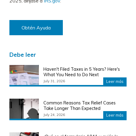
2025, diríjase a
IRS.gov
.
Obtén Ayuda
Debe leer
Haven't Filed Taxes in 5 Years? Here's
What You Need to Do Next
July 31, 2026
Leer más
Common Reasons Tax Relief Cases
Take Longer Than Expected
July 24, 2026
Leer más