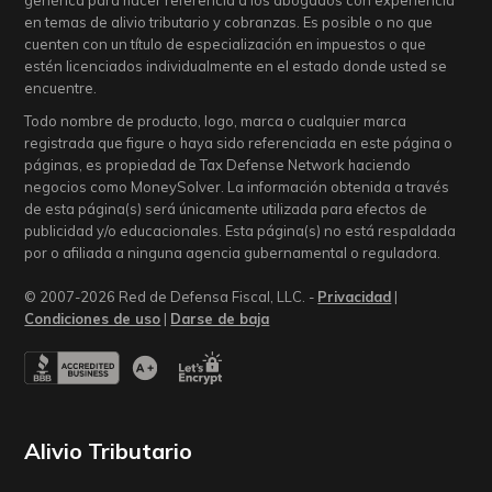
genérica para hacer referencia a los abogados con experiencia
en temas de alivio tributario y cobranzas. Es posible o no que
cuenten con un título de especialización en impuestos o que
estén licenciados individualmente en el estado donde usted se
encuentre.
Todo nombre de producto, logo, marca o cualquier marca
registrada que figure o haya sido referenciada en este página o
páginas, es propiedad de Tax Defense Network haciendo
negocios como MoneySolver. La información obtenida a través
de esta página(s) será únicamente utilizada para efectos de
publicidad y/o educacionales. Esta página(s) no está respaldada
por o afiliada a ninguna agencia gubernamental o reguladora.
© 2007-2026 Red de Defensa Fiscal, LLC. -
Privacidad
|
Condiciones de uso
|
Darse de baja
Alivio Tributario