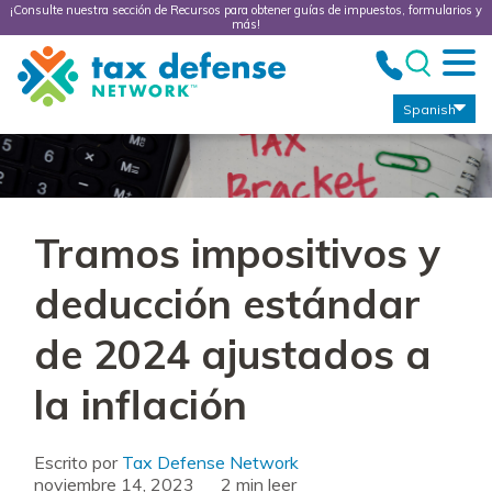
¡Consulte nuestra sección de Recursos para obtener guías de impuestos, formularios y
más!
Tax
Defense
Network
Spanish
Tramos impositivos y
deducción estándar
de 2024 ajustados a
la inflación
Escrito por
Tax Defense Network
noviembre 14, 2023
leer