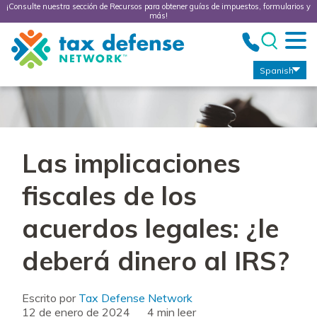
¡Consulte nuestra sección de Recursos para obtener guías de impuestos, formularios y
más!
Tax
Defense
Network
Spanish
Las implicaciones
fiscales de los
acuerdos legales: ¿le
deberá dinero al IRS?
Escrito por
Tax Defense Network
12 de enero de 2024
leer