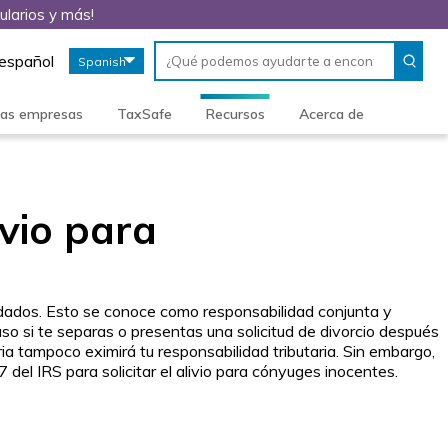
ularios y más!
Conduct
When
 español
Spanish
a
autocomplete
search
results
are
ñas empresas
TaxSafe
Recursos
Acerca de
available,
use
up
and
down
ivio para
arrows
to
review
and
enter
dados. Esto se conoce como responsabilidad conjunta y
to
uso si te separas o presentas una solicitud de divorcio después
select.
ia tampoco eximirá tu responsabilidad tributaria. Sin embargo,
del IRS para solicitar el alivio para cónyuges inocentes.