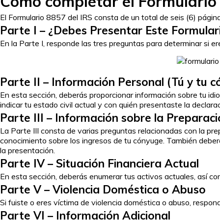
Cómo completar el Formulario
El Formulario 8857 del IRS consta de un total de seis (6) página
Parte I – ¿Debes Presentar Este Formular
En la Parte I, responde las tres preguntas para determinar si ere
Parte II – Información Personal (Tú y tu 
En esta sección, deberás proporcionar información sobre tu id
indicar tu estado civil actual y con quién presentaste la declar
Parte III – Información sobre la Preparac
La Parte III consta de varias preguntas relacionadas con la prep
conocimiento sobre los ingresos de tu cónyuge. También deberás
la presentación.
Parte IV – Situación Financiera Actual
En esta sección, deberás enumerar tus activos actuales, así c
Parte V – Violencia Doméstica o Abuso
Si fuiste o eres víctima de violencia doméstica o abuso, respond
Parte VI – Información Adicional