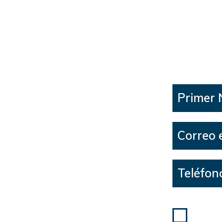
Unos 
Primer
Correo 
Teléfon
Doy mi c