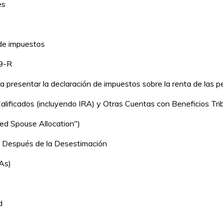
es
 de impuestos
99-R
a presentar la declaración de impuestos sobre la renta de las p
alificados (incluyendo IRA) y Otras Cuentas con Beneficios Tri
red Spouse Allocation")
o Después de la Desestimación
As)
d