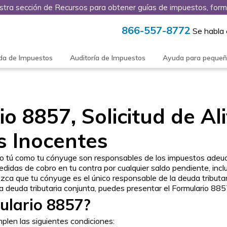
stra sección de Recursos para obtener guías de impuestos, form
866-557-8772
Se habla
da de Impuestos
Auditoría de Impuestos
Ayuda para peque
o 8857, Solicitud de Al
 Inocentes
to tú como tu cónyuge son responsables de los impuestos adeu
didas de cobro en tu contra por cualquier saldo pendiente, incl
zca que tu cónyuge es el único responsable de la deuda tributar
 deuda tributaria conjunta, puedes presentar el Formulario 8857 
ulario 8857?
mplen las siguientes condiciones: