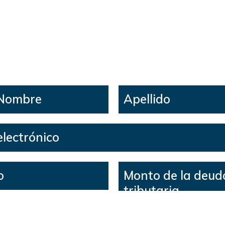
pocos minutos podrían aho
miles. ¡Empieza ahora!
 Nombre
Apellido
electrónico
o
Monto de la deud
tributaria
onsentimiento para recibir mensajes de texto (por ejemplo, promo