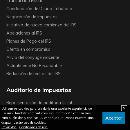
Transacción Fiscal
Condonación de Deuda Tributaria
Negociación de Impuestos
Iniciativa de nuevo comienzo del IRS
Apelaciones al IRS
Planes de Pago del IRS
Oferta en compromiso
Alivio del cónyuge inocente
Actualmente No Recaudable.
Reducción de multas del IRS
Auditoría de Impuestos
Representación de auditoría fiscal
Utilizamos cookies para brindarle una excelente experiencia de
Proceso de auditoría del IRS
usuario. También compartimos esa información con terceros
Aceptar
para publicidad y análisis. Al continuar utilizando nuestro sitio,
Sanciones por auditoría fiscal
acepta nuestro uso de cookies.
Privacidad
|
Condiciones de uso