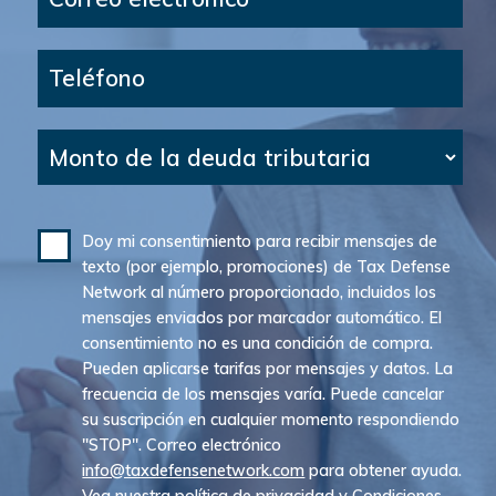
Teléfono
Monto de la deuda tributaria
Doy mi consentimiento para recibir mensajes de
texto (por ejemplo, promociones) de Tax Defense
Network al número proporcionado, incluidos los
mensajes enviados por marcador automático. El
consentimiento no es una condición de compra.
Pueden aplicarse tarifas por mensajes y datos. La
frecuencia de los mensajes varía. Puede cancelar
su suscripción en cualquier momento respondiendo
"STOP". Correo electrónico
info@taxdefensenetwork.com
para obtener ayuda.
Vea nuestra
política de privacidad
y
Condiciones